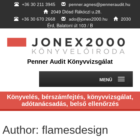
+36 30 211 3945
penner.agnes@penneraudit.hu
2049 Diósd Rákóczi u.28.
2030
+36 30 670 2668
ado@jonex2000.hu
Érd, Balatoni út 103 / B
Penner Audit Könyvvizsgálat
Toggle
navigatio
Könyvelés, bérszámfejtés, könyvvizsgálat,
adótanácsadás, belső ellenőrzés
Author:
flamesdesign