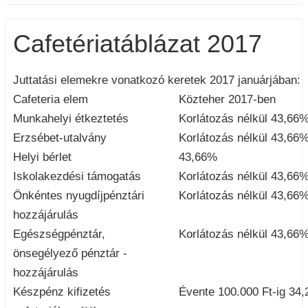
Cafetériatáblázat 2017
Juttatási elemekre vonatkozó keretek 2017 januárjában:
Cafeteria elem
Közteher 2017-ben
Munkahelyi étkeztetés
Korlátozás nélkül 43,66
Erzsébet-utalvány
Korlátozás nélkül 43,66
Helyi bérlet
43,66%
Iskolakezdési támogatás
Korlátozás nélkül 43,66
Önkéntes nyugdíjpénztári
Korlátozás nélkül 43,66
hozzájárulás
Egészségpénztár,
Korlátozás nélkül 43,66
önsegélyező pénztár -
hozzájárulás
Készpénz kifizetés
Évente 100.000 Ft-ig 34