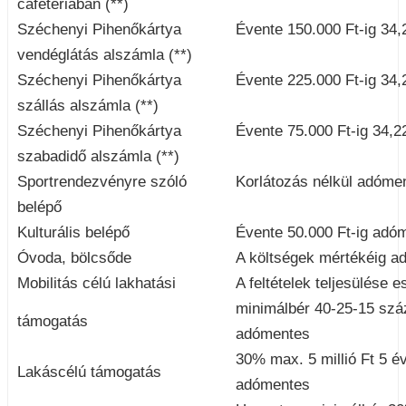
cafeteriában (**)
Széchenyi Pihenőkártya
Évente 150.000 Ft-ig 34
vendéglátás alszámla (**)
Széchenyi Pihenőkártya
Évente 225.000 Ft-ig 34
szállás alszámla (**)
Széchenyi Pihenőkártya
Évente 75.000 Ft-ig 34,
szabadidő alszámla (**)
Sportrendezvényre szóló
Korlátozás nélkül adóme
belépő
Kulturális belépő
Évente 50.000 Ft-ig adó
Óvoda, bölcsőde
A költségek mértékéig a
Mobilitás célú lakhatási
A feltételek teljesülése 
minimálbér 40-25-15 szá
támogatás
adómentes
30% max. 5 millió Ft 5 é
Lakáscélú támogatás
adómentes